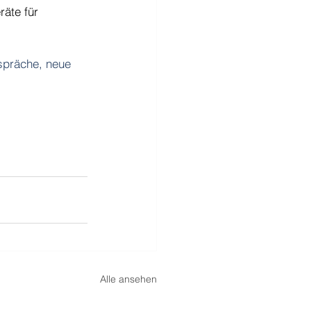
äte für 
spräche, neue 
Alle ansehen